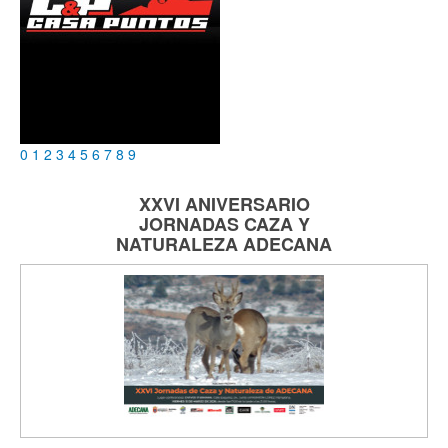
0
1
2
3
4
5
6
7
8
9
XXVI ANIVERSARIO
JORNADAS
CAZA Y
NATURALEZA
ADECANA