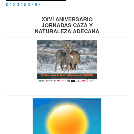
0
1
2
3
4
5
6
7
8
9
XXVI ANIVERSARIO
JORNADAS
CAZA Y
NATURALEZA
ADECANA