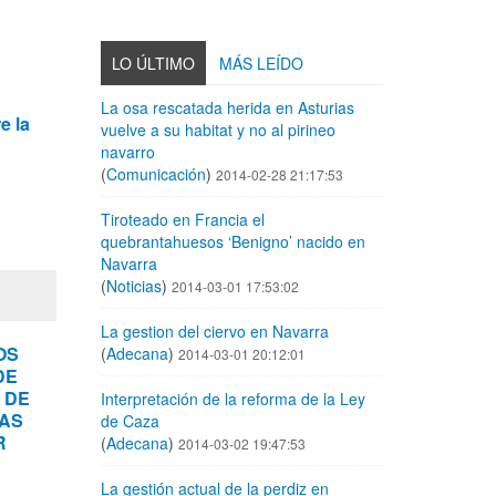
LO ÚLTIMO
MÁS LEÍDO
La osa rescatada herida en Asturias
e la
vuelve a su habitat y no al pirineo
navarro
(
Comunicación
)
2014-02-28 21:17:53
Tiroteado en Francia el
quebrantahuesos ‘Benigno’ nacido en
Navarra
(
Noticias
)
2014-03-01 17:53:02
La gestion del ciervo en Navarra
OS
(
Adecana
)
2014-03-01 20:12:01
DE
 DE
Interpretación de la reforma de la Ley
LAS
de Caza
R
(
Adecana
)
2014-03-02 19:47:53
La gestión actual de la perdiz en