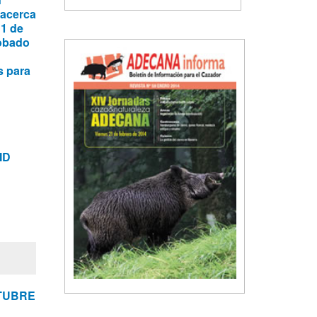
 acerca
 1 de
robado
s para
ID
TUBRE