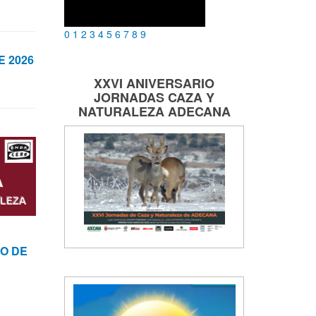
0
1
2
3
4
5
6
7
8
9
 2026
XXVI ANIVERSARIO
JORNADAS
CAZA Y
NATURALEZA
ADECANA
O DE