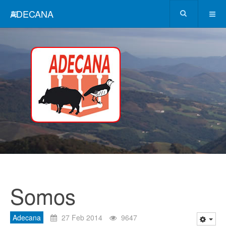
ADECANA
Somos
Adecana
27 Feb 2014
9647