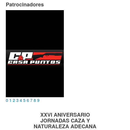
Patrocinadores
0
1
2
3
4
5
6
7
8
9
XXVI ANIVERSARIO
JORNADAS
CAZA Y
NATURALEZA
ADECANA