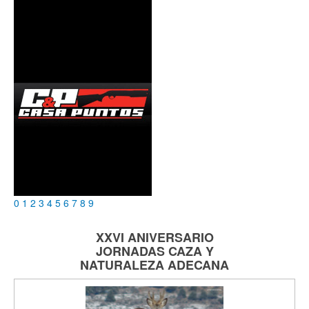
0
1
2
3
4
5
6
7
8
9
XXVI ANIVERSARIO
JORNADAS
CAZA Y
NATURALEZA
ADECANA