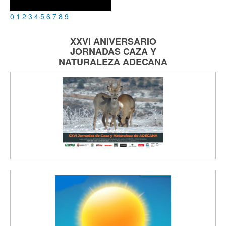
0
1
2
3
4
5
6
7
8
9
XXVI ANIVERSARIO
JORNADAS
CAZA Y
NATURALEZA
ADECANA