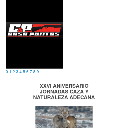
0
1
2
3
4
5
6
7
8
9
XXVI ANIVERSARIO
JORNADAS
CAZA Y
NATURALEZA
ADECANA