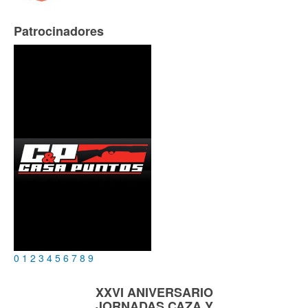
Patrocinadores
0
1
2
3
4
5
6
7
8
9
XXVI ANIVERSARIO
JORNADAS
CAZA Y