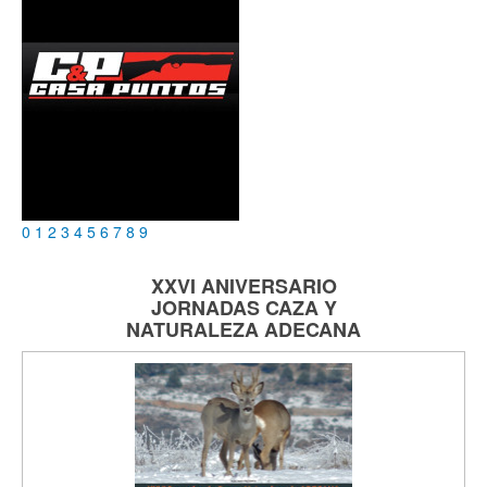
0
1
2
3
4
5
6
7
8
9
XXVI ANIVERSARIO
JORNADAS
CAZA Y
NATURALEZA
ADECANA