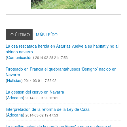
LO ÚLTIMO
MÁS LEÍDO
La osa rescatada herida en Asturias vuelve a su habitat y no al
pirineo navarro
(
Comunicación
)
2014-02-28 21:17:53
Tiroteado en Francia el quebrantahuesos ‘Benigno’ nacido en
Navarra
(
Noticias
)
2014-03-01 17:53:02
La gestion del ciervo en Navarra
(
Adecana
)
2014-03-01 20:12:01
Interpretación de la reforma de la Ley de Caza
(
Adecana
)
2014-03-02 19:47:53
La gestión actual de la perdiz en España pone en riesgo el