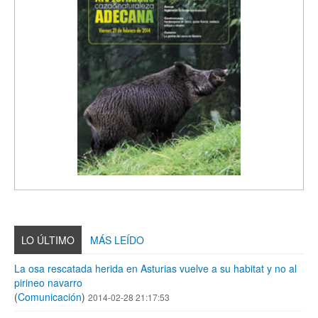
LO ÚLTIMO
MÁS LEÍDO
La osa rescatada herida en Asturias vuelve a su habitat y no al
pirineo navarro
(
Comunicación
)
2014-02-28 21:17:53