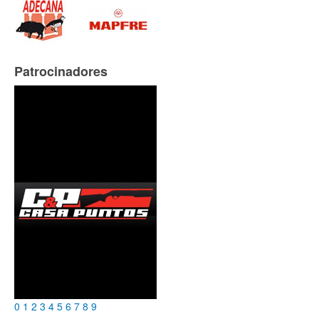
Patrocinadores
0
1
2
3
4
5
6
7
8
9