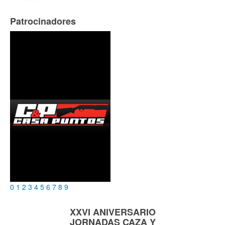
Patrocinadores
0
1
2
3
4
5
6
7
8
9
XXVI ANIVERSARIO
JORNADAS
CAZA Y