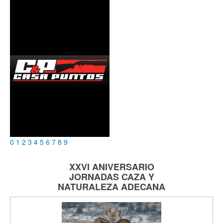
0
1
2
3
4
5
6
7
8
9
XXVI ANIVERSARIO
JORNADAS
CAZA Y
NATURALEZA
ADECANA