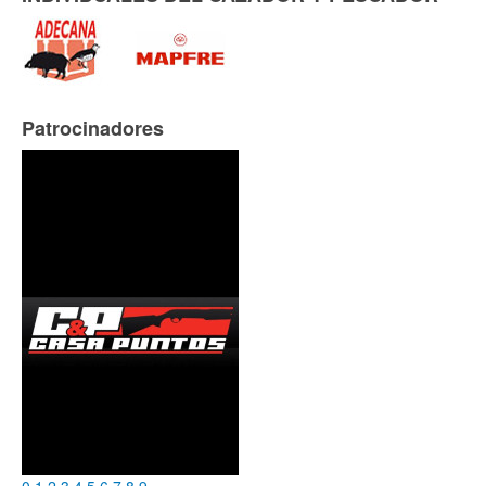
Patrocinadores
0
1
2
3
4
5
6
7
8
9