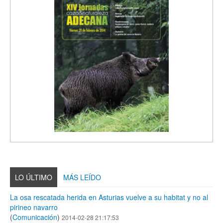
LO ÚLTIMO
MÁS LEÍDO
La osa rescatada herida en Asturias vuelve a su habitat y no al
pirineo navarro
(
Comunicación
)
2014-02-28 21:17:53