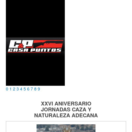
0
1
2
3
4
5
6
7
8
9
XXVI ANIVERSARIO
JORNADAS
CAZA Y
NATURALEZA
ADECANA