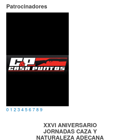
Patrocinadores
0
1
2
3
4
5
6
7
8
9
XXVI ANIVERSARIO
JORNADAS
CAZA Y
NATURALEZA
ADECANA