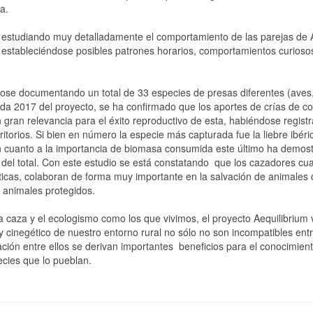
a.
estudiando muy detalladamente el comportamiento de las parejas de 
 estableciéndose posibles patrones horarios, comportamientos curiosos
dose documentando un total de 33 especies de presas diferentes (aves
ada 2017 del proyecto, se ha confirmado que los aportes de crías de c
 gran relevancia para el éxito reproductivo de esta, habiéndose regist
ritorios. Si bien en número la especie más capturada fue la liebre ibéri
n cuanto a la importancia de biomasa consumida este último ha demos
 del total. Con este estudio se está constatando que los cazadores cu
éticas, colaboran de forma muy importante en la salvación de animales
s animales protegidos.
 caza y el ecologismo como los que vivimos, el proyecto Aequilibrium 
y cinegético de nuestro entorno rural no sólo no son incompatibles entr
ración entre ellos se derivan importantes beneficios para el conocimien
cies que lo pueblan.