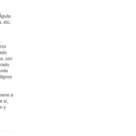
Águila
, etc.
,
orzo
rado
ca, con
trado
ando
 dignos
viene a
e sí,
to y