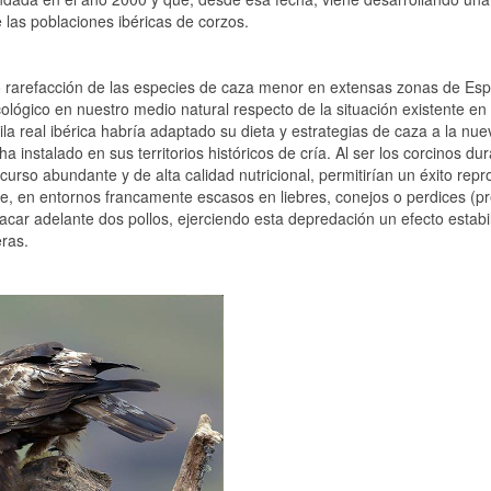
e las poblaciones ibéricas de corzos.
o rarefacción de las especies de caza menor en extensas zonas de Es
 ecológico en nuestro medio natural respecto de la situación existente e
ila real ibérica habría adaptado su dieta y estrategias de caza a la nue
nstalado en sus territorios históricos de cría. Al ser los corcinos dur
curso abundante y de alta calidad nutricional, permitirían un éxito repr
ue, en entornos francamente escasos en liebres, conejos o perdices (p
sacar adelante dos pollos, ejerciendo esta depredación un efecto estabi
eras.