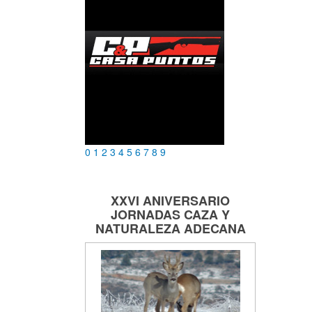
0
1
2
3
4
5
6
7
8
9
XXVI ANIVERSARIO
JORNADAS
CAZA Y
NATURALEZA
ADECANA