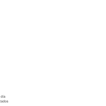
 día
izados