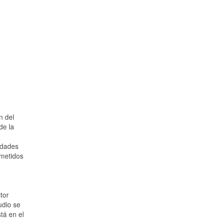
n del
de la
edades
ometidos
tor
udio se
tá en el