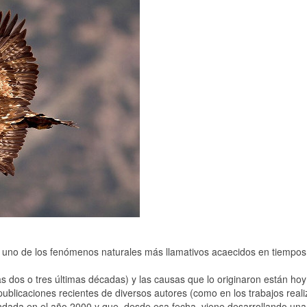
s uno de los fenómenos naturales más llamativos acaecidos en tiempos
 dos o tres últimas décadas) y las causas que lo originaron están hoy
blicaciones recientes de diversos autores (como en los trabajos real
undada en el año 2000 y que, desde esa fecha, viene desarrollando una