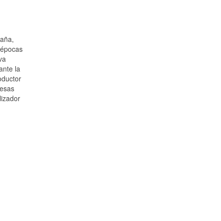
paña,
n épocas
va
ante la
oductor
resas
lizador