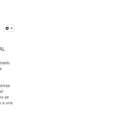
AL
iciado
s
trirse
el
no se
o a una