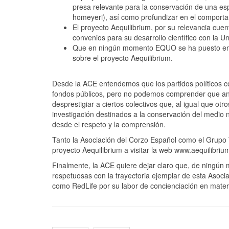
presa relevante para la conservación de una es
homeyeri), así como profundizar en el comportam
El proyecto Aequilibrium, por su relevancia cu
convenios para su desarrollo científico con la 
Que en ningún momento EQUO se ha puesto en 
sobre el proyecto Aequilibrium.
Desde la ACE entendemos que los partidos políticos co
fondos públicos, pero no podemos comprender que an
desprestigiar a ciertos colectivos que, al igual que ot
investigación destinados a la conservación del medio n
desde el respeto y la comprensión.
Tanto la Asociación del Corzo Español como el Grupo 
proyecto Aequilibrium a visitar la web www.aequilibriu
Finalmente, la ACE quiere dejar claro que, de ningún mo
respetuosas con la trayectoria ejemplar de esta Asoc
como RedLife por su labor de concienciación en mater