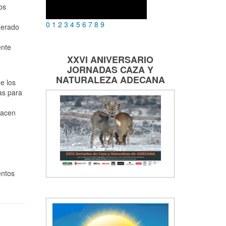
os
0
1
2
3
4
5
6
7
8
9
nerado
ente
XXVI ANIVERSARIO
JORNADAS
CAZA Y
NATURALEZA
ADECANA
e los
as para
hacen
entos