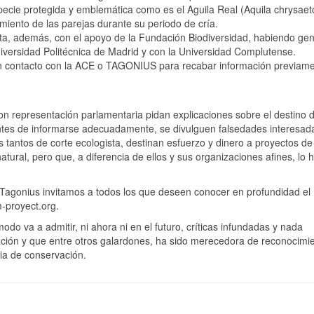
pecie protegida y emblemática como es el Aguila Real (Aquila chrysaet
iento de las parejas durante su periodo de cría.
enta, además, con el apoyo de la Fundación Biodiversidad, habiendo ge
Universidad Politécnica de Madrid y con la Universidad Complutense.
contacto con la ACE o TAGONIUS para recabar información previam
n representación parlamentaria pidan explicaciones sobre el destino d
tes de informarse adecuadamente, se divulguen falsedades interesad
ros tantos de corte ecologista, destinan esfuerzo y dinero a proyectos de
atural, pero que, a diferencia de ellos y sus organizaciones afines, lo 
Tagonius invitamos a todos los que deseen conocer en profundidad el
m-proyect.org.
do va a admitir, ni ahora ni en el futuro, críticas infundadas y nada
iación y que entre otros galardones, ha sido merecedora de reconocimi
ia de conservación.