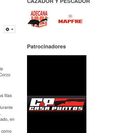
CAZADOR Y PESCADOR
Patrocinadores
de
 Corzo
s filas
durante
.
iado, en
zo como