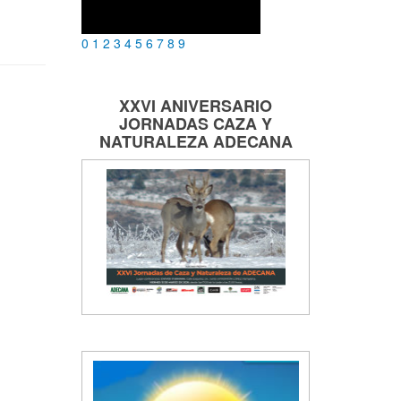
0
1
2
3
4
5
6
7
8
9
XXVI ANIVERSARIO
JORNADAS
CAZA Y
NATURALEZA
ADECANA