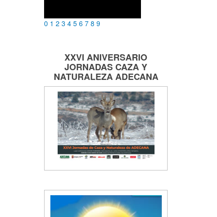
0
1
2
3
4
5
6
7
8
9
XXVI ANIVERSARIO
JORNADAS
CAZA Y
NATURALEZA
ADECANA