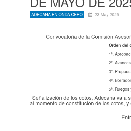
DE MAYO DE 202
ADECANA EN ONDA CERO
23 May 2025
Convocatoria de la Comisión Asesor
Orden del 
1º. Aprobaci
2º. Avances
3º. Propues
4º. Borrado
5º. Ruegos 
Señalización de los cotos, Adecana va a so
al momento de constitución de los cotos, y
Entr