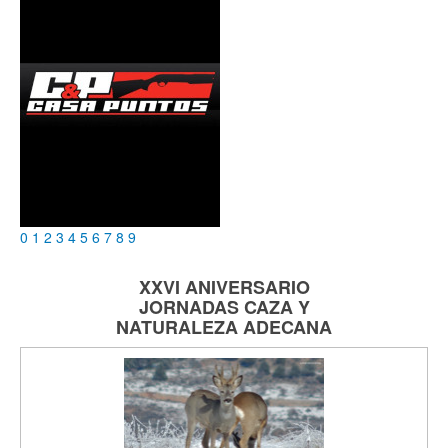
0
1
2
3
4
5
6
7
8
9
XXVI ANIVERSARIO
JORNADAS
CAZA Y
NATURALEZA
ADECANA