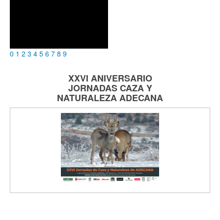
0
1
2
3
4
5
6
7
8
9
XXVI ANIVERSARIO
JORNADAS
CAZA Y
NATURALEZA
ADECANA