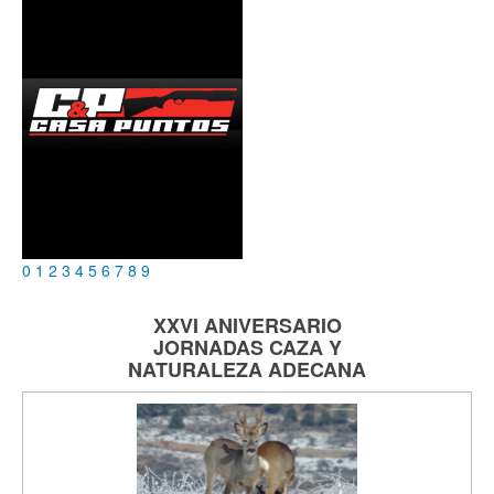
0
1
2
3
4
5
6
7
8
9
XXVI ANIVERSARIO
JORNADAS
CAZA Y
NATURALEZA
ADECANA