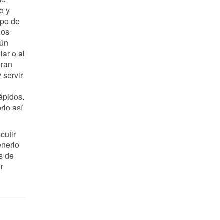
o y
mpo de
los
gún
lar o al
gran
 servir
ápidos.
rlo así
cutir
enerlo
s de
r