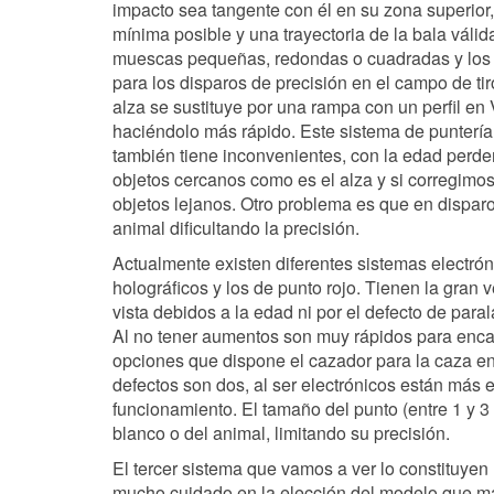
impacto sea tangente con él en su zona superior
mínima posible y una trayectoria de la bala válid
muescas pequeñas, redondas o cuadradas y los
para los disparos de precisión en el campo de tir
alza se sustituye por una rampa con un perfil en V
haciéndolo más rápido. Este sistema de puntería d
también tiene inconvenientes, con la edad perd
objetos cercanos como es el alza y si corregimo
objetos lejanos. Otro problema es que en disparo
animal dificultando la precisión.
Actualmente existen diferentes sistemas electrón
holográficos y los de punto rojo. Tienen la gran 
vista debidos a la edad ni por el defecto de par
Al no tener aumentos son muy rápidos para encar
opciones que dispone el cazador para la caza e
defectos son dos, al ser electrónicos están más
funcionamiento. El tamaño del punto (entre 1 y 3
blanco o del animal, limitando su precisión.
El tercer sistema que vamos a ver lo constituyen 
mucho cuidado en la elección del modelo que m