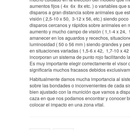
aumentos fijos ( 4x 6x 8x etc. ) o variables qu
disparos a gran distancia sobre animales que e
visión ( 2,5-10 x 50, 3-12 x 56, etc.) siendo po
disparos cercanos y rápidos sobre animales en m
aumento y mucho campo de visión ( 1,1-4 x 24, 1-
amanecer en los aguardos y recechos, situaciones
luminosidad ( 50 o 56 mm ) siendo grandes y pes
en situaciones variadas ( 1,5-6 x 42, 1,7-10 x 4
incorporan un sistema de punto rojo facilitando l
Es muy importante elegir correctamente el visor
significaría muchos fracasos debidos exclusivam
Habitualmente damos mucha importancia al siste
sobre las bondades o inconvenientes de cada sis
bien ajustado con la munición que vamos a dispa
caza en que nos podamos encontrar y conocer b
colocar el impacto en una zona vital.