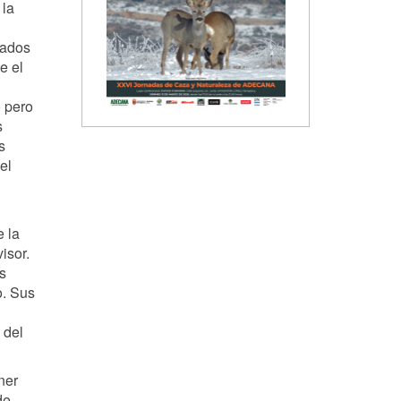
 la
uados
e el
o pero
s
s
el
e la
isor.
s
o. Sus
 del
ner
de