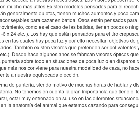
e son mucho más útiles Existen modelos pensados para el recech
stán generalmente quietos, tienen muchos aumentos y poco ca
co aconsejables para cazar en batida. Otros están pensados para 
ovimiento, como es el caso de las batidas, tienen pocos o nin
6 x 24 etc. ). Los hay que están pensados para el tiro crepuscu
 en las cuales hay poca luz y por ello necesitan objetivos de 
ados. También existen visores que pretenden ser polivalentes y
2 etc.). Desde hace algunos años se fabrican visores ópticos que
a puntería sobre todo en situaciones de poca luz o en disparos r
 que más nos conviene para nuestra modalidad de caza, no hace
ente a nuestra equivocada elección.
ma de puntería, siendo motivo de muchas horas de hablar y dis
tema. No tenemos en cuenta la gran importancia que tiene el t
rar, estar muy entrenado en su uso en las diferentes situacione
ien la anatomía del animal que estemos cazando para consegui