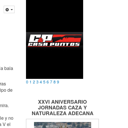
la bala
0
1
2
3
4
5
6
7
8
9
ras
tipo de
XXVI ANIVERSARIO
mira.
JORNADAS
CAZA Y
V
NATURALEZA
ADECANA
le y no
a V el