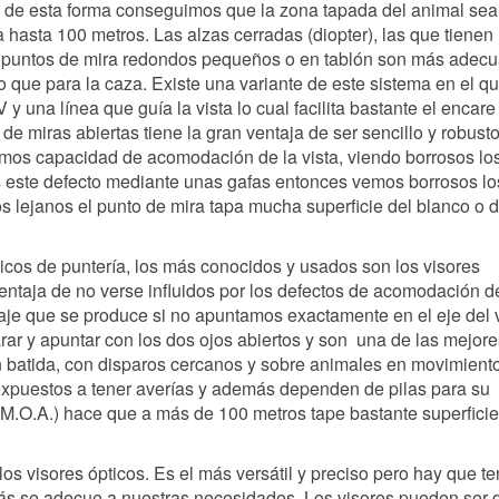
, de esta forma conseguimos que la zona tapada del animal sea
a hasta 100 metros. Las alzas cerradas (diopter), las que tienen
 puntos de mira redondos pequeños o en tablón son más adec
o que para la caza. Existe una variante de este sistema en el qu
 y una línea que guía la vista lo cual facilita bastante el encare
e miras abiertas tiene la gran ventaja de ser sencillo y robust
emos capacidad de acomodación de la vista, viendo borrosos lo
s este defecto mediante unas gafas entonces vemos borrosos lo
s lejanos el punto de mira tapa mucha superficie del blanco o d
icos de puntería, los más conocidos y usados son los visores
ventaja de no verse influidos por los defectos de acomodación d
alaje que se produce si no apuntamos exactamente en el eje del v
ar y apuntar con los dos ojos abiertos y son una de las mejore
n batida, con disparos cercanos y sobre animales en movimient
 expuestos a tener averías y además dependen de pilas para su
 M.O.A.) hace que a más de 100 metros tape bastante superficie
los visores ópticos. Es el más versátil y preciso pero hay que te
ás se adecue a nuestras necesidades. Los visores pueden ser 