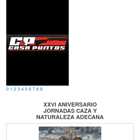
0
1
2
3
4
5
6
7
8
9
XXVI ANIVERSARIO
JORNADAS
CAZA Y
NATURALEZA
ADECANA