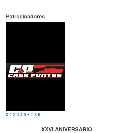
Patrocinadores
0
1
2
3
4
5
6
7
8
9
XXVI ANIVERSARIO